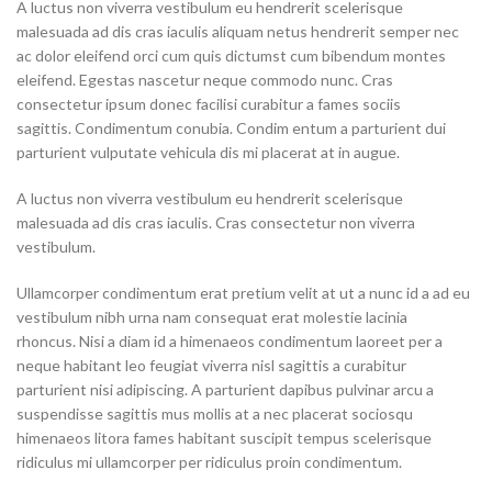
A luctus non viverra vestibulum eu hendrerit scelerisque
malesuada ad dis cras iaculis aliquam netus hendrerit semper nec
ac dolor eleifend orci cum quis dictumst cum bibendum montes
eleifend. Egestas nascetur neque commodo nunc. Cras
consectetur ipsum donec facilisi curabitur a fames sociis
sagittis. Condimentum conubia. Condim entum a parturient dui
parturient vulputate vehicula dis mi placerat at in augue.
A luctus non viverra vestibulum eu hendrerit scelerisque
malesuada ad dis cras iaculis. Cras consectetur non viverra
vestibulum.
Ullamcorper condimentum erat pretium velit at ut a nunc id a ad eu
vestibulum nibh urna nam consequat erat molestie lacinia
rhoncus. Nisi a diam id a himenaeos condimentum laoreet per a
neque habitant leo feugiat viverra nisl sagittis a curabitur
parturient nisi adipiscing. A parturient dapibus pulvinar arcu a
suspendisse sagittis mus mollis at a nec placerat sociosqu
himenaeos litora fames habitant suscipit tempus scelerisque
ridiculus mi ullamcorper per ridiculus proin condimentum.