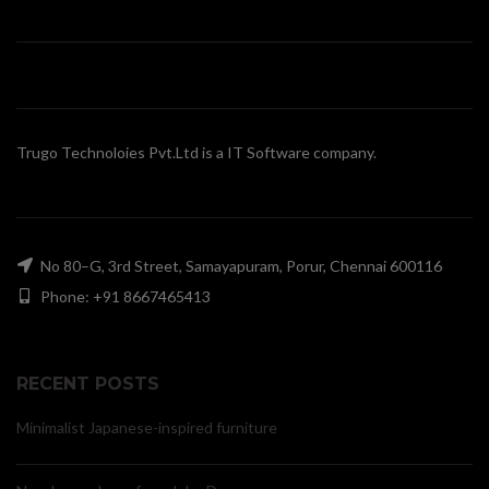
Trugo Technoloies Pvt.Ltd is a IT Software company.
No 80–G, 3rd Street, Samayapuram, Porur, Chennai 600116
Phone: +91 8667465413
RECENT POSTS
Minimalist Japanese-inspired furniture