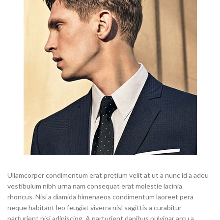
Ullamcorper condimentum erat pretium velit at ut a nunc id a adeu
vestibulum nibh urna nam consequat erat molestie lacinia
rhoncus. Nisi a diamida himenaeos condimentum laoreet pera
neque habitant leo feugiat viverra nisl sagittis a curabitur
parturient nisi adipiscing. A parturient dapibus pulvinar arcu a